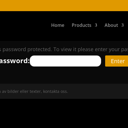
Home
Products
About
is password protected. To view it please enter your p
assword:
n av bilder eller texter, kontakta oss.