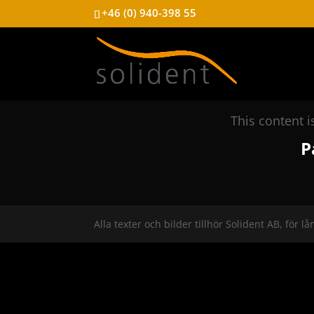
+46 (0) 940-398 55
This content 
P
Alla texter och bilder tillhör Solident AB, för lå